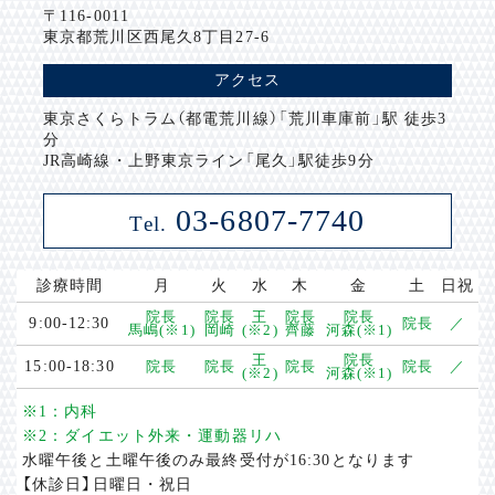
〒116-0011
東京都荒川区西尾久8丁目27-6
アクセス
東京さくらトラム（都電荒川線）「荒川車庫前」駅 徒歩3
分
JR高崎線・上野東京ライン「尾久」駅徒歩9分
03-6807-7740
Tel.
診療時間
月
火
水
木
金
土
日祝
院長
院長
王
院長
院長
9:00-12:30
院長
／
馬嶋(※1)
岡崎
(※2)
齊藤
河森(※1)
王
院長
15:00-18:30
院長
院長
院長
院長
／
(※2)
河森(※1)
※1：内科
※2：ダイエット外来・運動器リハ
水曜午後と土曜午後のみ最終受付が16:30となります
【休診日】日曜日・祝日