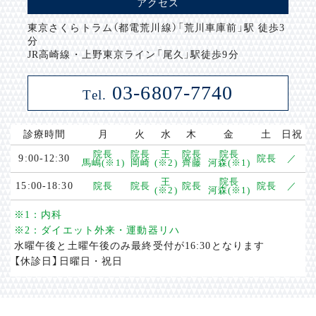
アクセス
東京さくらトラム（都電荒川線）「荒川車庫前」駅 徒歩3
分
JR高崎線・上野東京ライン「尾久」駅徒歩9分
03-6807-7740
Tel.
診療時間
月
火
水
木
金
土
日祝
院長
院長
王
院長
院長
9:00-12:30
院長
／
馬嶋(※1)
岡崎
(※2)
齊藤
河森(※1)
王
院長
15:00-18:30
院長
院長
院長
院長
／
(※2)
河森(※1)
※1：内科
※2：ダイエット外来・運動器リハ
水曜午後と土曜午後のみ最終受付が16:30となります
【休診日】日曜日・祝日