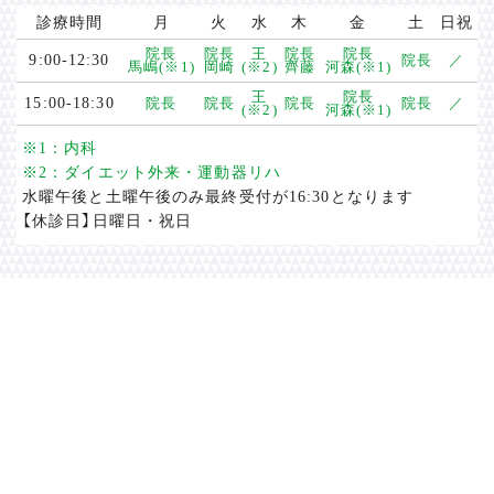
診療時間
月
火
水
木
金
土
日祝
院長
院長
王
院長
院長
9:00-12:30
院長
／
馬嶋(※1)
岡崎
(※2)
齊藤
河森(※1)
王
院長
15:00-18:30
院長
院長
院長
院長
／
(※2)
河森(※1)
※1：内科
※2：ダイエット外来・運動器リハ
水曜午後と土曜午後のみ最終受付が16:30となります
【休診日】日曜日・祝日